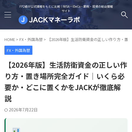
FP2級が公式情報をもとに比較｜NISA・iDeCo・節税・投資の総合情報
サイト
HOME
>
FX・外国為替
>
【2026年版】生活防衛資金の正しい作り方・置
FX・外国為替
【2026年版】生活防衛資金の正しい作
り方・置き場所完全ガイド｜いくら必
要か・どこに置くかをJACKが徹底解
説
2026年7月22日