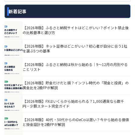
新着記事
【2026年版】ふるさと納税サイトはどこがいい？ポイント禁止後
の比較基準と選び方
【2026年版】ネット証券はどこがいい？初心者が自分に合う1社
を選ぶ5つの基準
【2026年版】ふるさと納税は秋から始める｜9〜12月の月別やる
ことリスト
【2026年版】貯金だけだと損？インフレ時代の「現金と投資」の
黄金比を2級FPが解説
【2026年版】FXはいくらから始められる？1,000通貨なら数千
円・少額スタート完全ガイド
【2026年版】40代・50代からのiDeCoは遅い？今から始める価値
と掛金設計を2級FPが解説