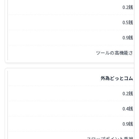
0.2銭
0.5銭
0.9銭
ツールの高機能さ
外為どっとコム
0.2銭
0.4銭
0.9銭
スワップポイント重視