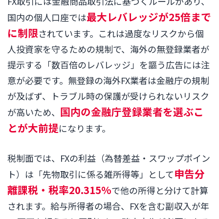
FX取引には金融商品取引法に基づくルールがあり、
最大レバレッジが25倍まで
国内の個人口座では
に制限
されています。これは過度なリスクから個
人投資家を守るための規制で、海外の無登録業者が
提示する「数百倍のレバレッジ」を謳う広告には注
意が必要です。無登録の海外FX業者は金融庁の規制
が及ばず、トラブル時の保護が受けられないリスク
国内の金融庁登録業者を選ぶこ
が高いため、
とが大前提
になります。
税制面では、FXの利益（為替差益・スワップポイン
申告分
ト）は「先物取引に係る雑所得等」として
離課税・税率20.315%
で他の所得と分けて計算
されます。給与所得者の場合、FXを含む副収入が年