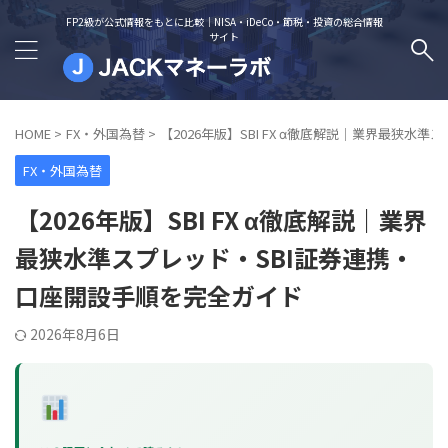
FP2級が公式情報をもとに比較｜NISA・iDeCo・節税・投資の総合情報
サイト
HOME
>
FX・外国為替
>
【2026年版】SBI FX α徹底解説｜業界最狭
FX・外国為替
【2026年版】SBI FX α徹底解説｜業界
最狭水準スプレッド・SBI証券連携・
口座開設手順を完全ガイド
2026年8月6日