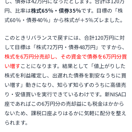
し、債券は42万円になったとします。合計は120万
円、比率は
株式65％・債券35％
です。目標の「株
式60％・債券40％」から株式が＋5％ズレました。
このときリバランスで戻すには、合計120万円に対
して目標は「株式72万円・債券48万円」ですから、
株式を6万円分売却し、その資金で債券を6万円分買
い増す
ことになります。結果として「値上がりした
株式を利益確定し、出遅れた債券を割安なうちに買
い増す」動きになり、知らず知らずのうちに高値売
り・安値買いを実行できているわけです。新NISA口
座であればこの6万円分の売却益にも税金はかから
ないため、課税口座よりはるかに気軽に配分を整え
られます。