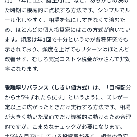
月」「年に1回、誕生月に」など、あらかじめ決め
た時期に機械的に点検する方法です。シンプルでル
ール化しやすく、相場を気にしすぎなくて済むた
め、ほとんどの個人投資家にはこの方式が向いてい
ます。頻度は
年1回
で十分というのが各種研究でも
示されており、頻度を上げてもリターンはほとんど
改善せず、むしろ売買コストや税金がかさんで非効
率になります。
乖離率リバランス（しきい値方式）
は、「目標配分
から±5％ずれたら戻す」というように、ズレが一
定以上に広がったときだけ実行する方法です。相場
が大きく動いた局面でだけ機械的に動けるため合理
的ですが、こまめなチェックが必要になります。
±5％を目安にしている投資家が多く、相場の急変