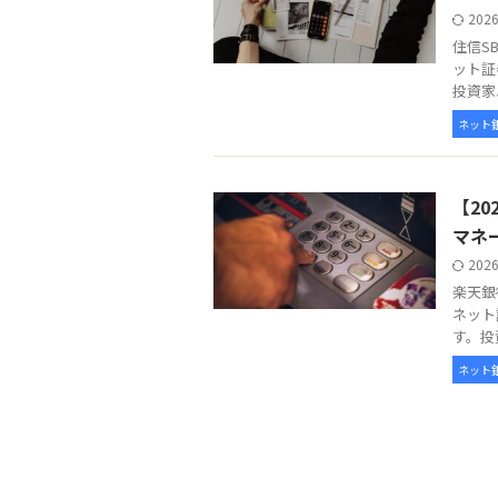
202
住信S
ット証
投資家
ネット
【2
マネ
202
楽天銀
ネット
す。投
ネット