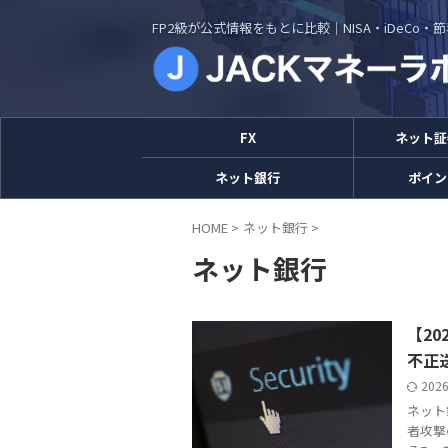
FP2級が公式情報をもとに比較｜NISA・iDeCo
FX
ネット証
ネット銀行
ポイン
HOME
>
ネット銀行
>
ネット銀行
【2
不正
202
ネット
者攻撃