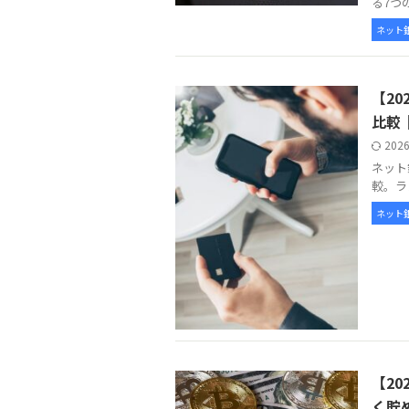
る7つ
ネット
【2
比較
202
ネット
較。ラ
ネット
【2
く貯