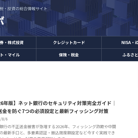
・節税・投資の総合情報サイト
券・株式投資
クレジットカード
NISA・i
ト・マイル
保険・税金
ふるさ
026年版】ネット銀行のセキュリティ対策完全ガイド｜
送金を防ぐ7つの必須設定と最新フィッシング対策
6/8/6
銀行の不正送金被害が急増する2026年、フィッシング詐欺や中間
の最新手口と、多要素認証・振込限度額設定など今すぐ実践でき