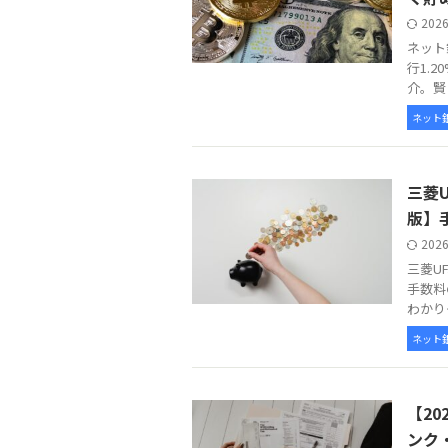
202
ネット
行1.
介。賢
ネット
三菱
版】
202
三菱U
手数料
わかり
ネット
【2
ンク