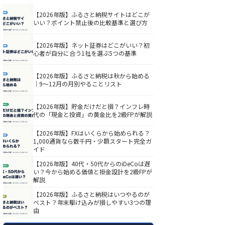
【2026年版】ふるさと納税サイトはどこが
いい？ポイント禁止後の比較基準と選び方
【2026年版】ネット証券はどこがいい？初
心者が自分に合う1社を選ぶ5つの基準
【2026年版】ふるさと納税は秋から始める
｜9〜12月の月別やることリスト
【2026年版】貯金だけだと損？インフレ時
代の「現金と投資」の黄金比を2級FPが解説
【2026年版】FXはいくらから始められる？
1,000通貨なら数千円・少額スタート完全ガ
イド
【2026年版】40代・50代からのiDeCoは遅
い？今から始める価値と掛金設計を2級FPが
解説
【2026年版】ふるさと納税はいつやるのが
ベスト？年末駆け込みが損しやすい3つの理
由