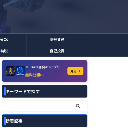
DeCo
暗号資産
と納税
自己投資
JACK開発iOSアプリ
見る →
無料公開中
キーワードで探す
新着記事