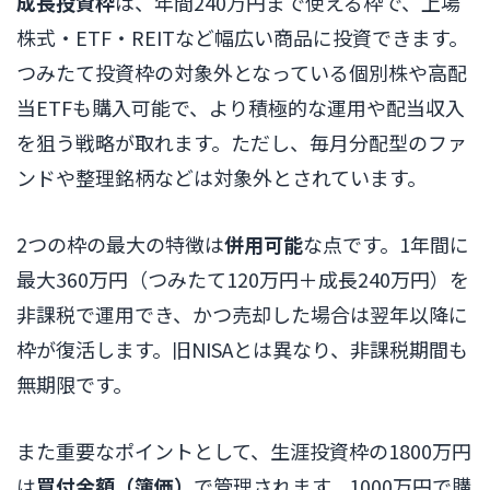
成長投資枠
は、年間240万円まで使える枠で、上場
株式・ETF・REITなど幅広い商品に投資できます。
つみたて投資枠の対象外となっている個別株や高配
当ETFも購入可能で、より積極的な運用や配当収入
を狙う戦略が取れます。ただし、毎月分配型のファ
ンドや整理銘柄などは対象外とされています。
2つの枠の最大の特徴は
併用可能
な点です。1年間に
最大360万円（つみたて120万円＋成長240万円）を
非課税で運用でき、かつ売却した場合は翌年以降に
枠が復活します。旧NISAとは異なり、非課税期間も
無期限です。
また重要なポイントとして、生涯投資枠の1800万円
は
買付金額（簿価）
で管理されます。1000万円で購