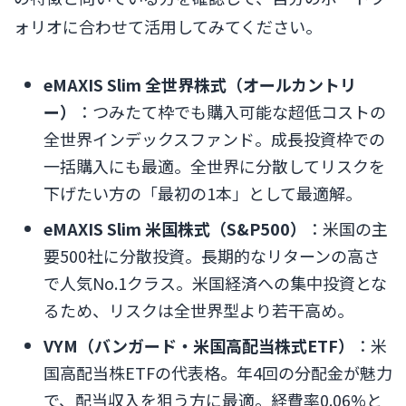
ォリオに合わせて活用してみてください。
eMAXIS Slim 全世界株式（オールカントリ
ー）
：つみたて枠でも購入可能な超低コストの
全世界インデックスファンド。成長投資枠での
一括購入にも最適。全世界に分散してリスクを
下げたい方の「最初の1本」として最適解。
eMAXIS Slim 米国株式（S&P500）
：米国の主
要500社に分散投資。長期的なリターンの高さ
で人気No.1クラス。米国経済への集中投資とな
るため、リスクは全世界型より若干高め。
VYM（バンガード・米国高配当株式ETF）
：米
国高配当株ETFの代表格。年4回の分配金が魅力
で、配当収入を狙う方に最適。経費率0.06%と