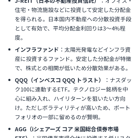
J-REIT（日本の不動産投資信託）
：オフィス・
住宅・物流施設などに投資して安定した分配金
を得られる。日本国内不動産への分散投資手段
として有効で、平均分配金利回りは3〜4%程
度。
インフラファンド
：太陽光発電などインフラ資
産に投資するファンド。安定した分配金が特徴
で、株式との相関が低いため分散効果がある。
QQQ（インベスコ QQQ トラスト）
：ナスダッ
ク100に連動するETF。テクノロジー銘柄を中
心に組み入れ、ハイリターンを狙いたい方向
け。ただしボラティリティが高いため、ポート
フォリオの一部に留めるのが賢明。
AGG（iシェアーズ コア 米国総合債券市場