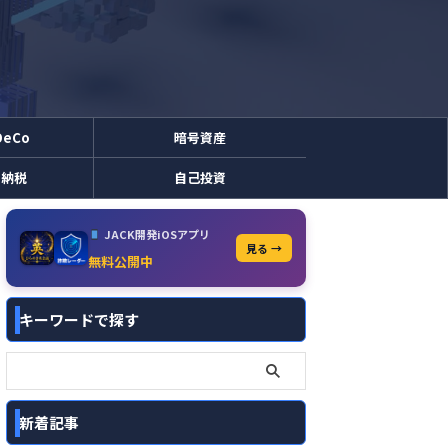
DeCo
暗号資産
と納税
自己投資
JACK開発iOSアプリ
見る →
無料公開中
キーワードで探す
新着記事