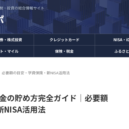
・節税・投資の総合情報サイト
券・株式投資
クレジットカード
NISA・i
ト・マイル
保険・税金
ふるさ
｜必要額の目安・学資保険・新NISA活用法
資金の貯め方完全ガイド｜必要額
NISA活用法