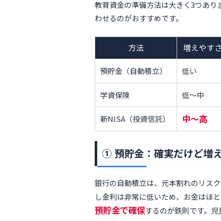
教育資金の準備方法は大きく3つあり
わせるのがおすすめです。
方法
増えやす
預貯金（自動積立）
低い
学資保険
低〜中
中〜高
新NISA（投資信託）
① 預貯金：確実だけど増
銀行の自動積立は、元本割れのリスク
し金利は非常に低いため、お金はほと
預貯金で確保
するのが鉄則です。児