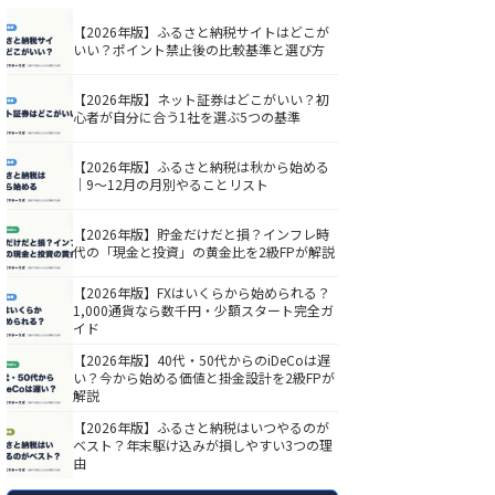
【2026年版】ふるさと納税サイトはどこが
いい？ポイント禁止後の比較基準と選び方
【2026年版】ネット証券はどこがいい？初
心者が自分に合う1社を選ぶ5つの基準
【2026年版】ふるさと納税は秋から始める
｜9〜12月の月別やることリスト
【2026年版】貯金だけだと損？インフレ時
代の「現金と投資」の黄金比を2級FPが解説
【2026年版】FXはいくらから始められる？
1,000通貨なら数千円・少額スタート完全ガ
イド
【2026年版】40代・50代からのiDeCoは遅
い？今から始める価値と掛金設計を2級FPが
解説
【2026年版】ふるさと納税はいつやるのが
ベスト？年末駆け込みが損しやすい3つの理
由