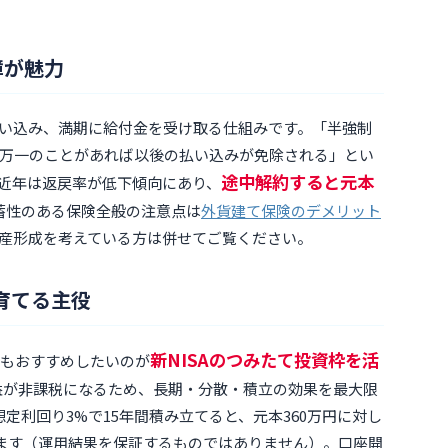
障が魅力
い込み、満期に給付金を受け取る仕組みです。「半強制
万一のことがあれば以後の払い込みが免除される」とい
途中解約すると元本
近年は返戻率が低下傾向にあり、
蓄性のある保険全般の注意点は
外貨建て保険のデメリット
産形成を考えている方は併せてご覧ください。
く育てる主役
新NISAのつみたて投資枠を活
最もおすすめしたいのが
益が非課税になるため、長期・分散・積立の効果を最大限
定利回り3%で15年間積み立てると、元本360万円に対し
ります（運用結果を保証するものではありません）。口座開