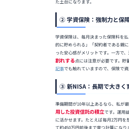
た土台になります。
② 学資保険：強制力と保
学資保険は、毎月決まった保険料を払
的に貯められる」「契約者である親に
った安心感がメリットです。一方で、
割れする
点には注意が必要です。貯
記事
でも触れていますので、保険で資
③ 新NISA：長期で大き
準備期間が10年以上あるなら、私が
用した投資信託の積立
です。運用
に活かせます。たとえば毎月2万円を想
て約450万円前後まで育つ計算にな