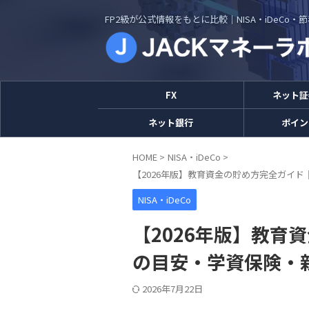
FP2級が公式情報をもとに比較｜NISA・iDeCo
FX
ネット証
ネット銀行
ポイン
HOME
>
NISA・iDeCo
>
【2026年版】教育資金の貯め方完全ガイド
NISA・iDeCo
【2026年版】教育
の目安・学資保険・新
2026年7月22日