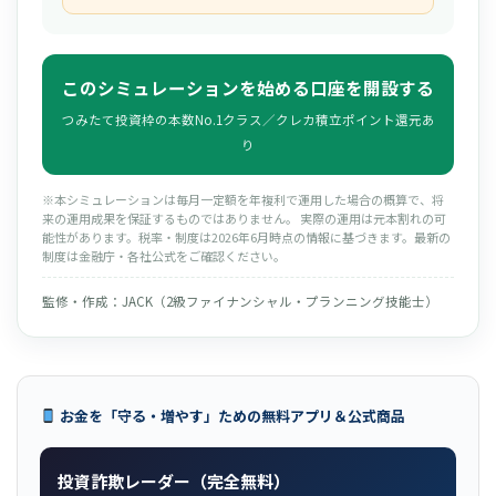
このシミュレーションを始める口座を開設する
つみたて投資枠の本数No.1クラス／クレカ積立ポイント還元あ
り
※本シミュレーションは毎月一定額を年複利で運用した場合の概算で、将
来の運用成果を保証するものではありません。 実際の運用は元本割れの可
能性があります。税率・制度は2026年6月時点の情報に基づきます。最新の
制度は金融庁・各社公式をご確認ください。
監修・作成：JACK（2級ファイナンシャル・プランニング技能士）
お金を「守る・増やす」ための無料アプリ＆公式商品
投資詐欺レーダー（完全無料）