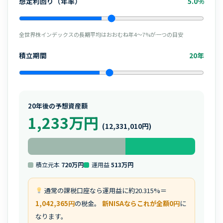
想定利回り（年率）
5.0%
全世界株インデックスの長期平均はおおむね年4〜7%が一つの目安
積立期間
20年
20年後の予想資産額
1,233万円
(12,331,010円)
積立元本
720万円
運用益
513万円
通常の課税口座なら運用益に約20.315%＝
1,042,365円
の税金。
新NISAならこれが全額0円
に
なります。