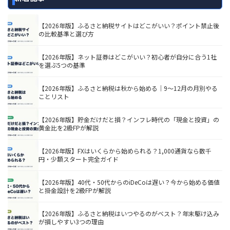
【2026年版】ふるさと納税サイトはどこがいい？ポイント禁止後
の比較基準と選び方
【2026年版】ネット証券はどこがいい？初心者が自分に合う1社
を選ぶ5つの基準
【2026年版】ふるさと納税は秋から始める｜9〜12月の月別やる
ことリスト
【2026年版】貯金だけだと損？インフレ時代の「現金と投資」の
黄金比を2級FPが解説
【2026年版】FXはいくらから始められる？1,000通貨なら数千
円・少額スタート完全ガイド
【2026年版】40代・50代からのiDeCoは遅い？今から始める価値
と掛金設計を2級FPが解説
【2026年版】ふるさと納税はいつやるのがベスト？年末駆け込み
が損しやすい3つの理由