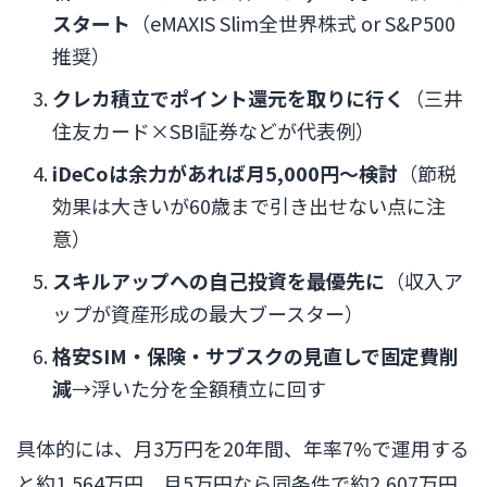
スタート
（eMAXIS Slim全世界株式 or S&P500
推奨）
クレカ積立でポイント還元を取りに行く
（三井
住友カード×SBI証券などが代表例）
iDeCoは余力があれば月5,000円〜検討
（節税
効果は大きいが60歳まで引き出せない点に注
意）
スキルアップへの自己投資を最優先に
（収入ア
ップが資産形成の最大ブースター）
格安SIM・保険・サブスクの見直しで固定費削
減
→浮いた分を全額積立に回す
具体的には、月3万円を20年間、年率7%で運用する
と約1,564万円。月5万円なら同条件で約2,607万円