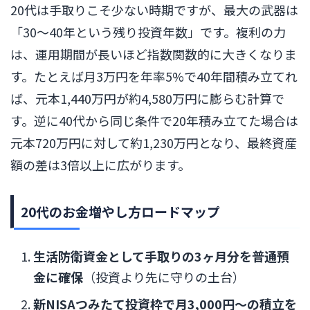
20代は手取りこそ少ない時期ですが、最大の武器は
「30〜40年という残り投資年数」です。複利の力
は、運用期間が長いほど指数関数的に大きくなりま
す。たとえば月3万円を年率5%で40年間積み立てれ
ば、元本1,440万円が約4,580万円に膨らむ計算で
す。逆に40代から同じ条件で20年積み立てた場合は
元本720万円に対して約1,230万円となり、最終資産
額の差は3倍以上に広がります。
20代のお金増やし方ロードマップ
生活防衛資金として手取りの3ヶ月分を普通預
金に確保
（投資より先に守りの土台）
新NISAつみたて投資枠で月3,000円〜の積立を