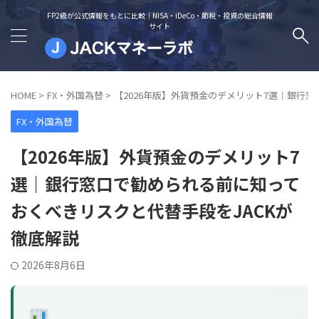
FP2級が公式情報をもとに比較｜NISA・iDeCo・節税・投資の総合情報
サイト
HOME
>
FX・外国為替
>
【2026年版】外貨預金のデメリット7選｜銀行
FX・外国為替
【2026年版】外貨預金のデメリット7
選｜銀行窓口で勧められる前に知って
おくべきリスクと代替手段をJACKが
徹底解説
2026年8月6日