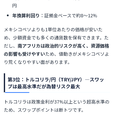
円
年換算利回り
：証拠金ベースで約8〜12%
メキシコペソよりも1単位あたりの価格が安いた
め、少額資金でも多くの通貨数を保有できます。た
だし、
南アフリカは政治的リスクが高く、資源価格
の影響も受けやすい
ため、値動きがメキシコペソよ
り荒くなりやすい面があります。
第3位：トルコリラ/円（TRY/JPY）―スワッ
プは最高水準だが為替リスク最大
トルコリラは政策金利が37%以上という超高水準の
ため、スワップポイントは断トツです。