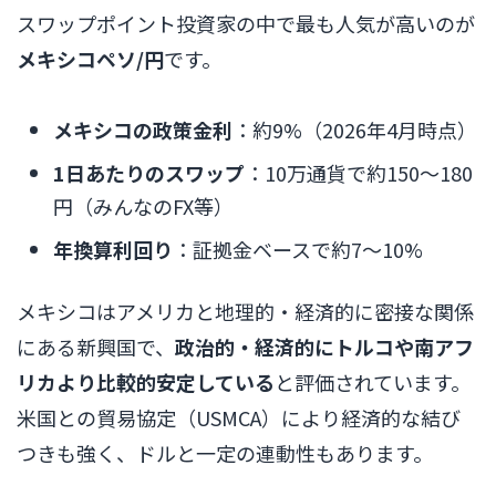
スワップポイント投資家の中で最も人気が高いのが
メキシコペソ/円
です。
メキシコの政策金利
：約9%（2026年4月時点）
1日あたりのスワップ
：10万通貨で約150〜180
円（みんなのFX等）
年換算利回り
：証拠金ベースで約7〜10%
メキシコはアメリカと地理的・経済的に密接な関係
にある新興国で、
政治的・経済的にトルコや南アフ
リカより比較的安定している
と評価されています。
米国との貿易協定（USMCA）により経済的な結び
つきも強く、ドルと一定の連動性もあります。