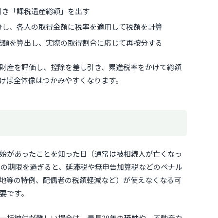
引き「課税遺産総額」を出す
分し、各人の取得金額に税率を適用して税額を計算
総額を算出し、実際の取得割合に応じて再按分する
財産を評価し、控除を差し引き、累進税率をかけて総額
けば全体像はつかみやすくなります。
始があったことを知った日（通常は被相続人が亡くなっ
この期限を過ぎると、延滞税や無申告加算税などのペナル
地等の特例、配偶者の税額軽減など）が使えなくなる可
要です。
一括納付が難しい場合は、最長20年の
延納
や、不動産な