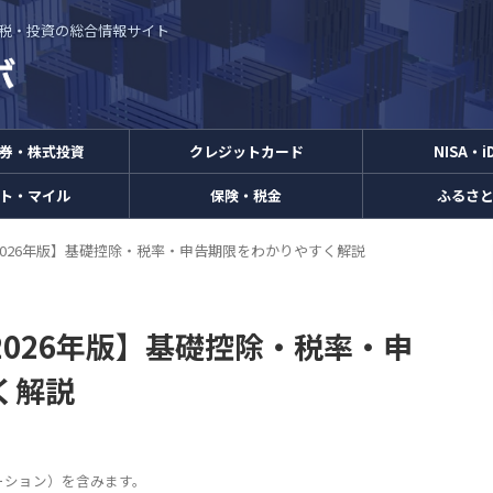
・節税・投資の総合情報サイト
券・株式投資
クレジットカード
NISA・i
ト・マイル
保険・税金
ふるさ
026年版】基礎控除・税率・申告期限をわかりやすく解説
026年版】基礎控除・税率・申
く解説
ーション）を含みます。