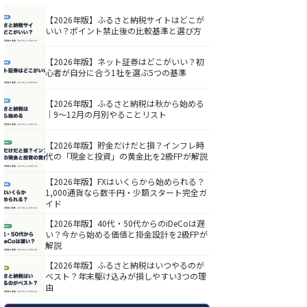
【2026年版】ふるさと納税サイトはどこが
いい？ポイント禁止後の比較基準と選び方
【2026年版】ネット証券はどこがいい？初
心者が自分に合う1社を選ぶ5つの基準
【2026年版】ふるさと納税は秋から始める
｜9〜12月の月別やることリスト
【2026年版】貯金だけだと損？インフレ時
代の「現金と投資」の黄金比を2級FPが解説
【2026年版】FXはいくらから始められる？
1,000通貨なら数千円・少額スタート完全ガ
イド
【2026年版】40代・50代からのiDeCoは遅
い？今から始める価値と掛金設計を2級FPが
解説
【2026年版】ふるさと納税はいつやるのが
ベスト？年末駆け込みが損しやすい3つの理
由