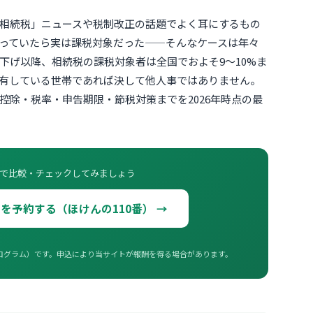
相続税」ニュースや税制改正の話題でよく耳にするもの
っていたら実は課税対象だった——そんなケースは年々
き下げ以降、相続税の課税対象者は全国でおよそ9〜10%ま
有している世帯であれば決して他人事ではありません。
控除・税率・申告期限・節税対策までを2026年時点の最
で比較・チェックしてみましょう
を予約する（ほけんの110番） →
ログラム）です。申込により当サイトが報酬を得る場合があります。