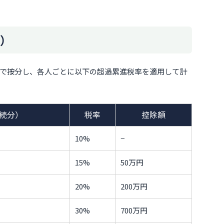
）
で按分し、各人ごとに以下の超過累進税率を適用して計
続分）
税率
控除額
10%
−
15%
50万円
20%
200万円
30%
700万円