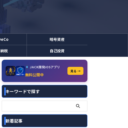
DeCo
暗号資産
と納税
自己投資
JACK開発iOSアプリ
見る →
無料公開中
キーワードで探す
新着記事