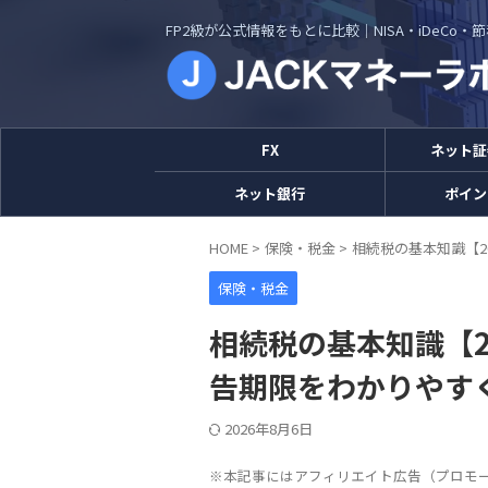
FP2級が公式情報をもとに比較｜NISA・iDeCo
FX
ネット証
ネット銀行
ポイン
HOME
>
保険・税金
>
相続税の基本知識【2
保険・税金
相続税の基本知識【2
告期限をわかりやす
2026年8月6日
※本記事にはアフィリエイト広告（プロモ