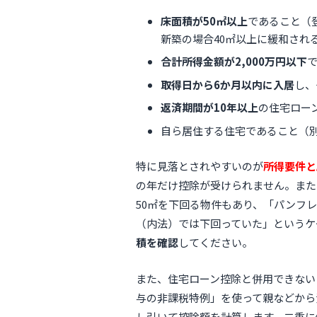
床面積が50㎡以上
であること（登
新築の場合40㎡以上に緩和され
合計所得金額が2,000万円以下
取得日から6か月以内に入居
し、
返済期間が10年以上
の住宅ロー
自ら居住する住宅であること（
特に見落とされやすいのが
所得要件と
の年だけ控除が受けられません。また
50㎡を下回る物件もあり、「パンフ
（内法）では下回っていた」というケ
積を確認
してください。
また、住宅ローン控除と併用できない
与の非課税特例」を使って親などから
し引いて控除額を計算します。二重に