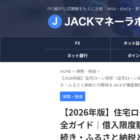
FP2級が公式情報をもとに比較｜NISA・iDeCo
FX
ネット証
ネット銀行
ポイン
HOME
>
保険・税金
>
【2026年版】住宅ローン控除（住宅ローン
き・ふるさと納税との関係をJACKが徹底解
保険・税金
【2026年版】住宅
全ガイド｜借入限度額
続き・ふるさと納税と