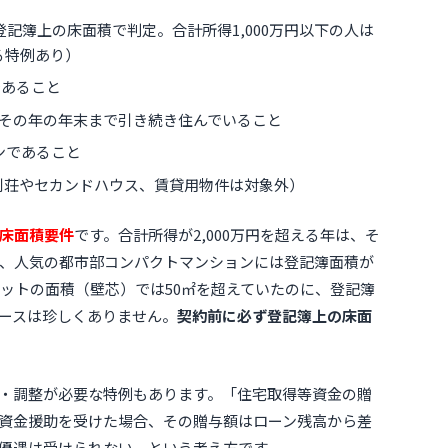
記簿上の床面積で判定。合計所得1,000万円以下の人は
る特例あり）
であること
その年の年末まで引き続き住んでいること
ンであること
別荘やセカンドハウス、賃貸用物件は対象外）
床面積要件
です。合計所得が2,000万円を超える年は、そ
、人気の都市部コンパクトマンションには登記簿面積が
レットの面積（壁芯）では50㎡を超えていたのに、登記簿
ースは珍しくありません。
契約前に必ず登記簿上の床面
・調整が必要な特例もあります。「住宅取得等資金の贈
資金援助を受けた場合、その贈与額はローン残高から差
優遇は受けられない、という考え方です。