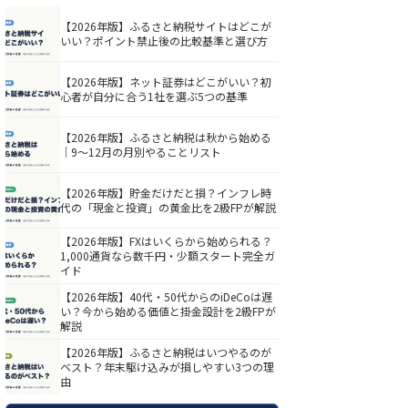
【2026年版】ふるさと納税サイトはどこが
いい？ポイント禁止後の比較基準と選び方
【2026年版】ネット証券はどこがいい？初
心者が自分に合う1社を選ぶ5つの基準
【2026年版】ふるさと納税は秋から始める
｜9〜12月の月別やることリスト
【2026年版】貯金だけだと損？インフレ時
代の「現金と投資」の黄金比を2級FPが解説
【2026年版】FXはいくらから始められる？
1,000通貨なら数千円・少額スタート完全ガ
イド
【2026年版】40代・50代からのiDeCoは遅
い？今から始める価値と掛金設計を2級FPが
解説
【2026年版】ふるさと納税はいつやるのが
ベスト？年末駆け込みが損しやすい3つの理
由