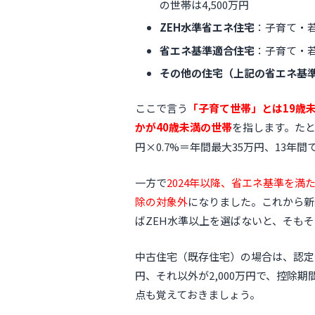
の世帯は4,500万円
ZEH水準省エネ住宅
：子育て・若
省エネ基準適合住宅
：子育て・若
その他の住宅（上記の省エネ基
ここで言う
「子育て世帯」とは19歳
かが40歳未満の世帯
を指します。たと
円×0.7%＝年間最大35万円、13年間
一方で
2024年以降、省エネ基準を
除の対象外
になりました。これから新
ばZEH水準以上を選ばないと、そも
中古住宅（既存住宅）の場合は、認定住
円、それ以外が2,000万円で、控除
点も覚えておきましょう。