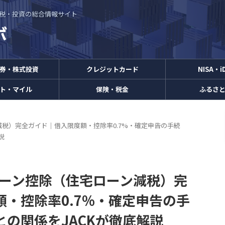
・節税・投資の総合情報サイト
券・株式投資
クレジットカード
NISA・i
ト・マイル
保険・税金
ふるさ
減税）完全ガイド｜借入限度額・控除率0.7%・確定申告の手続
説
ローン控除（住宅ローン減税）完
・控除率0.7%・確定申告の手
の関係をJACKが徹底解説