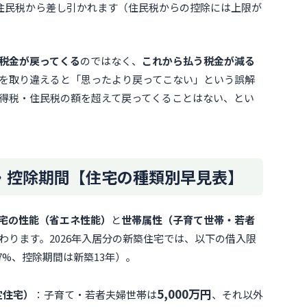
住民税から差し引かれます（住民税からの控除には上限が
税金が戻ってくる
のではなく、
これから払う税金が減る
を取り違えると「思ったより戻ってこない」という誤解
得税・住民税の額を超えて戻ってくることはない、とい
額・控除期間【住宅の種類別早見表】
宅の性能（省エネ性能）
と
世帯属性（子育て世帯・若者
わります。2026年入居分の新築住宅では、以下の借入限
7%、控除期間は新築13年）。
5,000万円
定住宅）
：子育て・若者夫婦世帯は
、それ以外