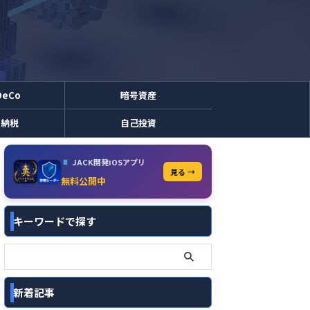
DeCo
暗号資産
と納税
自己投資
JACK開発iOSアプリ
見る →
無料公開中
キーワードで探す
新着記事