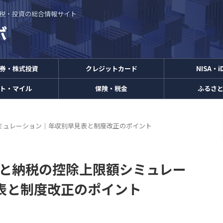
・節税・投資の総合情報サイト
券・株式投資
クレジットカード
NISA・i
ト・マイル
保険・税金
ふるさ
シミュレーション｜年収別早見表と制度改正のポイント
さと納税の控除上限額シミュレー
表と制度改正のポイント