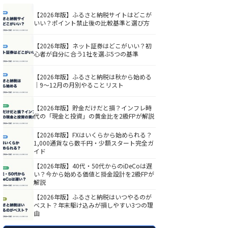
【2026年版】ふるさと納税サイトはどこが
いい？ポイント禁止後の比較基準と選び方
【2026年版】ネット証券はどこがいい？初
心者が自分に合う1社を選ぶ5つの基準
【2026年版】ふるさと納税は秋から始める
｜9〜12月の月別やることリスト
【2026年版】貯金だけだと損？インフレ時
代の「現金と投資」の黄金比を2級FPが解説
【2026年版】FXはいくらから始められる？
1,000通貨なら数千円・少額スタート完全ガ
イド
【2026年版】40代・50代からのiDeCoは遅
い？今から始める価値と掛金設計を2級FPが
解説
【2026年版】ふるさと納税はいつやるのが
ベスト？年末駆け込みが損しやすい3つの理
由