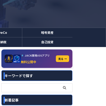
DeCo
暗号資産
と納税
自己投資
JACK開発iOSアプリ
見る →
無料公開中
キーワードで探す
新着記事