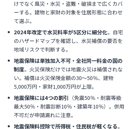
けでなく風災・水災・盗難・破損まで広くカバ
ーする。建物と家財の対象を住居形態に合わせ
て選ぶ。
2024年改定で水災料率が5区分に細分化
。自宅
のハザードマップを確認し、水災補償の要否を
地域リスクで判断する。
地震保険は単独加入不可・全社同一料金の国の
制度
。火災保険だけでは地震火災は補償されな
い。補償は火災保険金額の30〜50％、建物
5,000万円・家財1,000万円が上限。
地震保険には4つの割引
（免震50％・耐震等級
最大50％・耐震診断10％・建築年10％）。併用
不可だが申請漏れに注意。
地震保険料控除で所得税・住民税が軽くなる
。