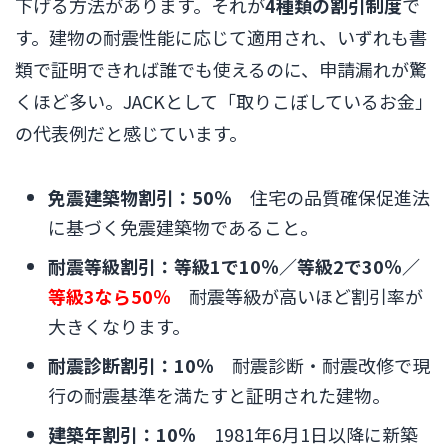
下げる方法があります。それが
4種類の割引制度
で
す。建物の耐震性能に応じて適用され、いずれも書
類で証明できれば誰でも使えるのに、申請漏れが驚
くほど多い。JACKとして「取りこぼしているお金」
の代表例だと感じています。
免震建築物割引：50％
住宅の品質確保促進法
に基づく免震建築物であること。
耐震等級割引：等級1で10％／等級2で30％／
等級3なら50％
耐震等級が高いほど割引率が
大きくなります。
耐震診断割引：10％
耐震診断・耐震改修で現
行の耐震基準を満たすと証明された建物。
建築年割引：10％
1981年6月1日以降に新築