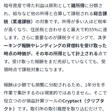
暗号資産で得た利益は原則として
雑所得
に分類さ
れ、給与など他の所得と合算して課税される
総合課
税（累進課税）
の対象です。所得が多い人ほど税率
が高くなり、住民税と合わせると最大で約55%に達
します。さらに重要なのが課税タイミングで、
ステ
ーキング報酬やレンディングの貸借料を受け取った
時点の時価が、その年の所得として計上される
点で
す。受け取った報酬をまだ売却していなくても、受
領時点で課税対象になります。
報酬は少額でも頻繁に分配されるため、1年分を手
作業で集計するのは現実的ではありません。そこで
役立つのが損益計算ツールの
Cryptact（クリプタ
クト）
です。取引所の取引履歴を取り込むだけで、