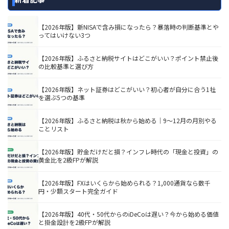
【2026年版】新NISAで含み損になったら？暴落時の判断基準とや
ってはいけない3つ
【2026年版】ふるさと納税サイトはどこがいい？ポイント禁止後
の比較基準と選び方
【2026年版】ネット証券はどこがいい？初心者が自分に合う1社
を選ぶ5つの基準
【2026年版】ふるさと納税は秋から始める｜9〜12月の月別やる
ことリスト
【2026年版】貯金だけだと損？インフレ時代の「現金と投資」の
黄金比を2級FPが解説
【2026年版】FXはいくらから始められる？1,000通貨なら数千
円・少額スタート完全ガイド
【2026年版】40代・50代からのiDeCoは遅い？今から始める価値
と掛金設計を2級FPが解説