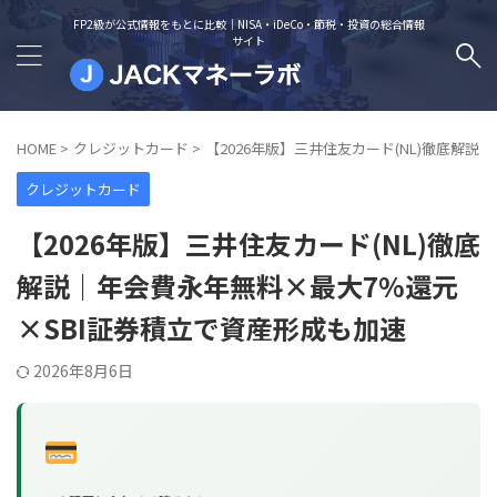
FP2級が公式情報をもとに比較｜NISA・iDeCo・節税・投資の総合情報
サイト
HOME
>
クレジットカード
>
【2026年版】三井住友カード(NL)徹底解
クレジットカード
【2026年版】三井住友カード(NL)徹底
解説｜年会費永年無料×最大7%還元
×SBI証券積立で資産形成も加速
2026年8月6日