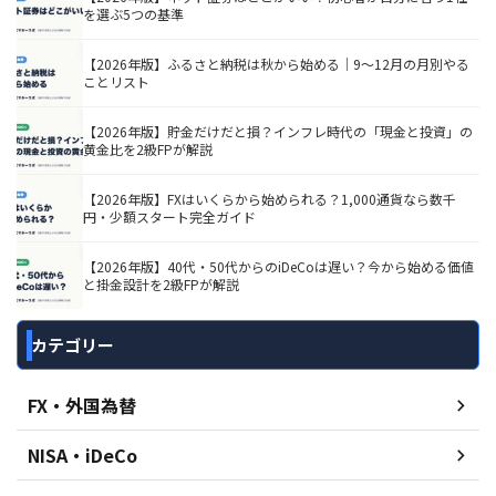
を選ぶ5つの基準
【2026年版】ふるさと納税は秋から始める｜9〜12月の月別やる
ことリスト
【2026年版】貯金だけだと損？インフレ時代の「現金と投資」の
黄金比を2級FPが解説
【2026年版】FXはいくらから始められる？1,000通貨なら数千
円・少額スタート完全ガイド
【2026年版】40代・50代からのiDeCoは遅い？今から始める価値
と掛金設計を2級FPが解説
カテゴリー
FX・外国為替
NISA・iDeCo