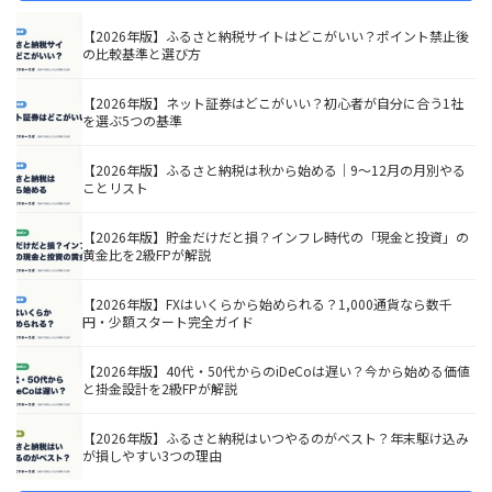
【2026年版】ふるさと納税サイトはどこがいい？ポイント禁止後
の比較基準と選び方
【2026年版】ネット証券はどこがいい？初心者が自分に合う1社
を選ぶ5つの基準
【2026年版】ふるさと納税は秋から始める｜9〜12月の月別やる
ことリスト
【2026年版】貯金だけだと損？インフレ時代の「現金と投資」の
黄金比を2級FPが解説
【2026年版】FXはいくらから始められる？1,000通貨なら数千
円・少額スタート完全ガイド
【2026年版】40代・50代からのiDeCoは遅い？今から始める価値
と掛金設計を2級FPが解説
【2026年版】ふるさと納税はいつやるのがベスト？年末駆け込み
が損しやすい3つの理由