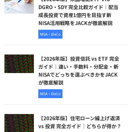
DGRO・SDY 完全比較ガイド｜配当
成長投資で資産1億円を目指す新
NISA活用戦略をJACKが徹底解説
NISA・iDeCo
【2026年版】投資信託 vs ETF 完全
ガイド｜違い・手数料・分配金・新
NISAでどっちを選ぶべきかをJACK
が徹底解説
NISA・iDeCo
【2026年版】住宅ローン繰上げ返済
vs 投資 完全ガイド｜どちらが得か？