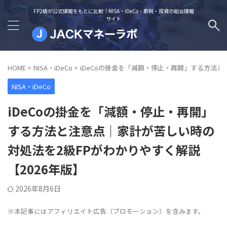
FP2級が公式情報をもとに比較｜NISA・iDeCo・節税・投資の総合情報
サイト
HOME
>
NISA・iDeCo
>
iDeCoの掛金を「減額・停止・再開」する方法と
NISA・iDeCo
iDeCoの掛金を「減額・停止・再開」
する方法と注意点｜家計が苦しい時の
対処法を2級FPがわかりやすく解説
【2026年版】
2026年8月6日
※本記事にはアフィリエイト広告（プロモーション）を含みます。