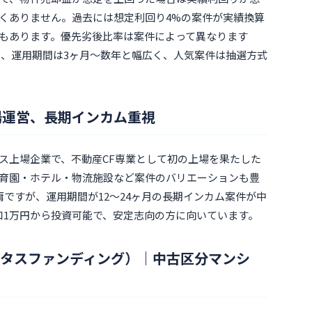
くありません。過去には想定利回り4%の案件が実績換算
例もあります。優先劣後比率は案件によって異なります
から、運用期間は3ヶ月〜数年と幅広く、人気案件は抽選方式
上場運営、長期インカム重視
ス上場企業で、不動産CF専業として初の上場を果たした
育園・ホテル・物流施設など案件のバリエーションも豊
中庸ですが、運用期間が12〜24ヶ月の長期インカム案件が中
口1万円から投資可能で、安定志向の方に向いています。
（ファンタスファンディング）｜中古区分マンシ