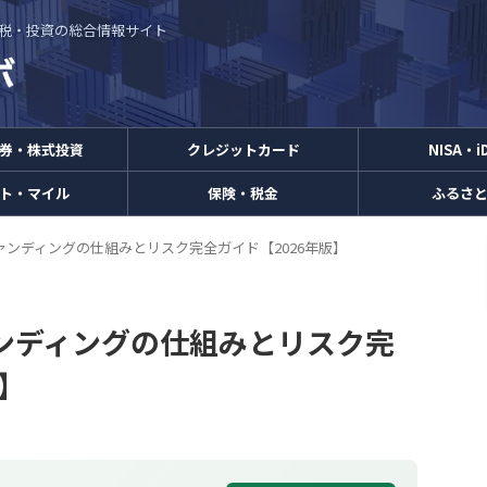
・節税・投資の総合情報サイト
券・株式投資
クレジットカード
NISA・i
ト・マイル
保険・税金
ふるさ
ンディングの仕組みとリスク完全ガイド【2026年版】
ンディングの仕組みとリスク完
版】