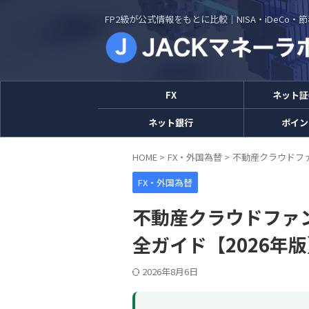
FP2級が公式情報をもとに比較｜NISA・iDeCo
FX
ネット証
ネット銀行
ポイン
HOME
>
FX・外国為替
>
不動産クラウドファ
FX・外国為替
不動産クラウドファ
全ガイド【2026年
2026年8月6日