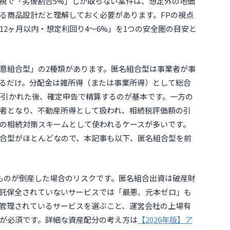
視で「劣後割合5%」しか取らない案件は、想定外の地価
る商品設計だと理解しておく必要があります。FPの視点
12ヶ月以内・想定利回り4〜6%」を1つの安全圏の目安と
意組合型」の2種類があります。匿名組合型は事業者が事
るだけ。分配金は雑所得（または事業所得）として総合
%が引かれた後、確定申告で精算するのが基本です。一方の
者となり、不動産所得として扱われ、相続税評価額の引
の相続対策スキームとして使われるケースが多いです。
合型がほとんどなので、本記事も以下、匿名組合型を前
ものが倒産した場合のリスクです。匿名組合出資は破産財
託保全されていないサービスでは「最悪、元本ゼロ」も
管理されているサービスを選ぶこと、運営会社の上場有
が必須です。詳細な資産配分の考え方は
【2026年版】ア