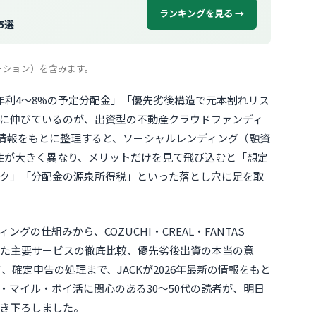
ランキングを見る →
5選
ーション）を含みます。
年利4〜8%の予定分配金」「優先劣後構造で元本割れリス
に伸びているのが、出資型の不動産クラウドファンディ
式情報をもとに整理すると、ソーシャルレンディング（融資
は商品性が大きく異なり、メリットだけを見て飛び込むと「想定
ク」「分配金の源泉所得税」といった落とし穴に足を取
グの仕組みから、COZUCHI・CREAL・FANTAS
んといった主要サービスの徹底比較、優先劣後出資の本当の意
方、確定申告の処理まで、JACKが2026年最新の情報をもと
・マイル・ポイ活に関心のある30〜50代の読者が、明日
き下ろしました。