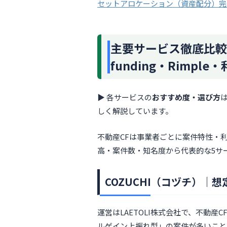
セットアロケーション（資産配分）完
主要サービス徹底比較｜C
funding・Rimpl
▶ 各サービスの
おすすめ度・選び方
しく解説しています。
不動産CFは事業者ごとに案件特性・
高・案件数・知名度から代表的な5サ
COZUCHI（コヅチ）｜
運営はLAETOLI株式会社で、不動
ルゲイン上振れ型」の案件が多いこと