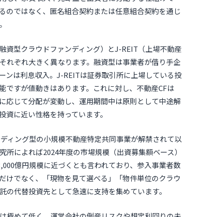
るのではなく、匿名組合契約または任意組合契約を通じ
。
資型クラウドファンディング）とJ-REIT（上場不動産
それぞれ大きく異なります。融資型は事業者が借り手企
ンは利息収入。J-REITは証券取引所に上場している投
能ですが値動きはあります。これに対し、不動産CFは
に応じて分配が変動し、運用期間中は原則として中途解
投資に近い性格を持っています。
ァンディング型の小規模不動産特定共同事業が解禁されて以
究所によれば2024年度の市場規模（出資募集額ベース）
では3,000億円規模に近づくとも言われており、参入事業者数
さだけでなく、「現物を見て選べる」「物件単位のクラウ
託の代替投資先として急速に支持を集めています。
は極めて低く、運営会社の倒産リスクや想定利回りの未