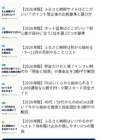
【2026年版】ふるさと納税サイトはどこが
いい？ポイント禁止後の比較基準と選び方
【2026年版】ネット証券はどこがいい？初
心者が自分に合う1社を選ぶ5つの基準
【2026年版】ふるさと納税は秋から始める
｜9〜12月の月別やることリスト
【2026年版】貯金だけだと損？インフレ時
代の「現金と投資」の黄金比を2級FPが解説
【2026年版】FXはいくらから始められる？
1,000通貨なら数千円・少額スタート完全ガ
イド
【2026年版】40代・50代からのiDeCoは遅
い？今から始める価値と掛金設計を2級FPが
解説
【2026年版】ふるさと納税はいつやるのが
ベスト？年末駆け込みが損しやすい3つの理
由