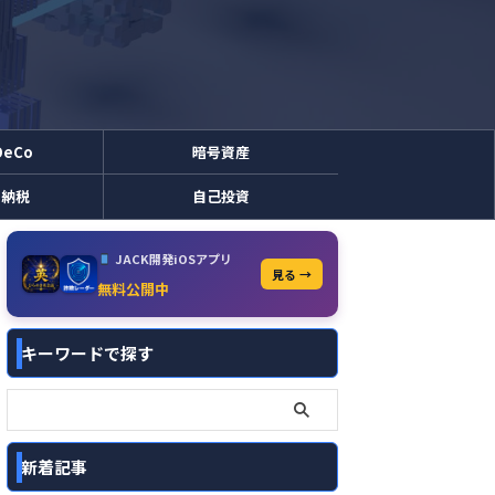
DeCo
暗号資産
と納税
自己投資
JACK開発iOSアプリ
見る →
無料公開中
キーワードで探す
新着記事