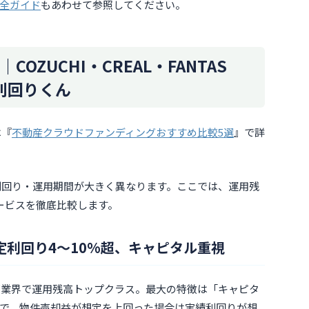
全ガイド
もあわせて参照してください。
OZUCHI・CREAL・FANTAS
e・利回りくん
は『
不動産クラウドファンディングおすすめ比較5選
』で詳
利回り・運用期間が大きく異なります。ここでは、運用残
ービスを徹底比較します。
想定利回り4〜10%超、キャピタル重視
産CF業界で運用残高トップクラス。最大の特徴は「キャピタ
で、物件売却益が想定を上回った場合は実績利回りが想