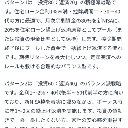
パターン1は「投資80：返済20」の積極派戦略で
す。住宅ローン金利1%未満・控除期間中・30〜40
代の方に最適で、月次余剰資金の80%を新NISAに、
20%を住宅ローン繰上げ返済原資としてプール（ま
たは投資の現金比率として保持）します。控除期間
終了後にプールした資金で一括繰上げ返済する流れ
です。期待リターンを最大化しつつ、定年完済への
レールも敷ける合理的なバランス型です。
パターン2は「投資60：返済40」のバランス派戦略
です。金利1〜2%・40代後半〜50代前半の方に向い
ており、新NISA枠を着実に埋めながら、ボーナス時
に年1〜2回の繰上げ返済を実施します。投資の値動
きで一喜一憂したくない方、家計の安心感を重視す