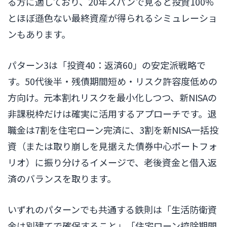
る方に適しており、20年スパンで見ると投資100%
とほぼ遜色ない最終資産が得られるシミュレーショ
ンもあります。
パターン3は「投資40：返済60」の安定派戦略で
す。50代後半・残債期間短め・リスク許容度低めの
方向け。元本割れリスクを最小化しつつ、新NISAの
非課税枠だけは確実に活用するアプローチです。退
職金は7割を住宅ローン完済に、3割を新NISA一括投
資（または取り崩しを見据えた債券中心ポートフォ
リオ）に振り分けるイメージで、老後資金と借入返
済のバランスを取ります。
いずれのパターンでも共通する鉄則は「生活防衛資
金は別建てで確保すること」「住宅ローン控除期間