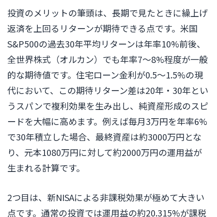
投資のメリットの筆頭は、長期で見たときに繰上げ
返済を上回るリターンが期待できる点です。米国
S&P500の過去30年平均リターンは年率10%前後、
全世界株式（オルカン）でも年率7〜8%程度が一般
的な期待値です。住宅ローン金利が0.5〜1.5%の現
代において、この期待リターン差は20年・30年とい
うスパンで複利効果を生み出し、純資産形成のスピ
ードを大幅に高めます。例えば毎月3万円を年率6%
で30年積立した場合、最終資産は約3000万円とな
り、元本1080万円に対して約2000万円の運用益が
生まれる計算です。
2つ目は、新NISAによる非課税効果が極めて大きい
点です。通常の投資では運用益の約20.315%が課税