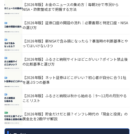
【2026年版】お金のニュースの集め方｜毎朝3分で市況から
NISA・詐欺警戒まで把握する方法
【2026年版】証券口座の開設の流れ｜必要書類と特定口座・NISA
の選び方
【2026年版】新NISAで含み損になったら？暴落時の判断基準とや
ってはいけない3つ
【2026年版】ふるさと納税サイトはどこがいい？ポイント禁止後
の比較基準と選び方
【2026年版】ネット証券はどこがいい？初心者が自分に合う1社
を選ぶ5つの基準
【2026年版】ふるさと納税は秋から始める｜9〜12月の月別やる
ことリスト
【2026年版】貯金だけだと損？インフレ時代の「現金と投資」の
黄金比を2級FPが解説