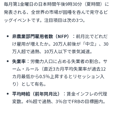
毎月第1金曜日の日本時間午後9時30分（夏時間）に
発表される、全世界の市場が固唾を呑んで見守るビ
ッグイベントです。注目項目は次の3つ。
非農業部門雇用者数（NFP）
：前月比でどれだ
け雇用が増えたか。20万人前後が「中立」、30
万人超で過熱、10万人以下で景気減速。
失業率
：労働力人口に占める失業者の割合。サ
ーム・ルール（直近3カ月平均失業率が過去12
カ月最低から0.5％上昇するとリセッション入
り）として有名。
平均時給（前年同月比）
：賃金インフレの代理
変数。4％超で過熱、3％台でFRBの目標圏内。