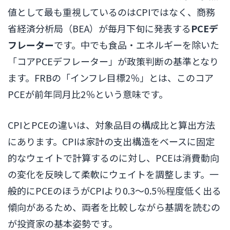
値として最も重視しているのはCPIではなく、商務
省経済分析局（BEA）が毎月下旬に発表する
PCEデ
フレーター
です。中でも食品・エネルギーを除いた
「コアPCEデフレーター」が政策判断の基準となり
ます。FRBの「インフレ目標2％」とは、このコア
PCEが前年同月比2％という意味です。
CPIとPCEの違いは、対象品目の構成比と算出方法
にあります。CPIは家計の支出構造をベースに固定
的なウェイトで計算するのに対し、PCEは消費動向
の変化を反映して柔軟にウェイトを調整します。一
般的にPCEのほうがCPIより0.3〜0.5％程度低く出る
傾向があるため、両者を比較しながら基調を読むの
が投資家の基本姿勢です。