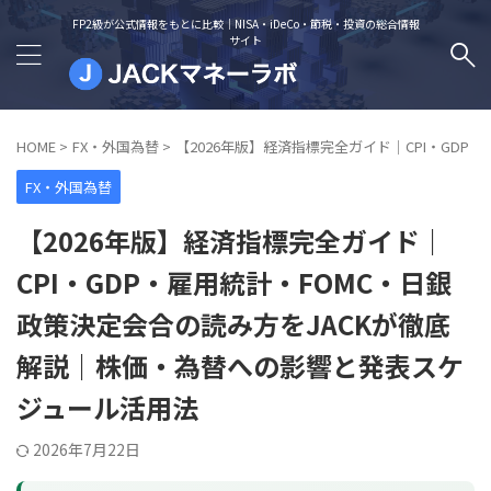
FP2級が公式情報をもとに比較｜NISA・iDeCo・節税・投資の総合情報
サイト
HOME
>
FX・外国為替
>
【2026年版】経済指標完全ガイド｜CPI・GD
FX・外国為替
【2026年版】経済指標完全ガイド｜
CPI・GDP・雇用統計・FOMC・日銀
政策決定会合の読み方をJACKが徹底
解説｜株価・為替への影響と発表スケ
ジュール活用法
2026年7月22日