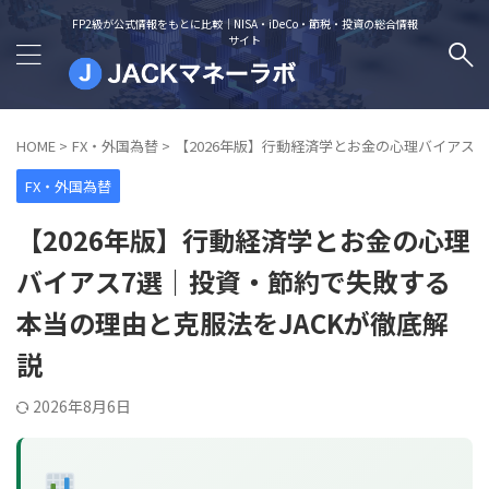
FP2級が公式情報をもとに比較｜NISA・iDeCo・節税・投資の総合情報
サイト
HOME
>
FX・外国為替
>
【2026年版】行動経済学とお金の心理バイアス
FX・外国為替
【2026年版】行動経済学とお金の心理
バイアス7選｜投資・節約で失敗する
本当の理由と克服法をJACKが徹底解
説
2026年8月6日