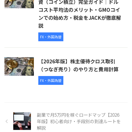
資（コイン積立）完全ガイド｜ドル
コスト平均法のメリット・GMOコイ
ンでの始め方・税金をJACKが徹底解
説
FX・外国為替
【2026年版】株主優待クロス取引
（つなぎ売り）のやり方と費用計算
FX・外国為替
副業で月5万円を稼ぐロードマップ【2026
年版】初心者向け・手段別の到達ルートを
解説