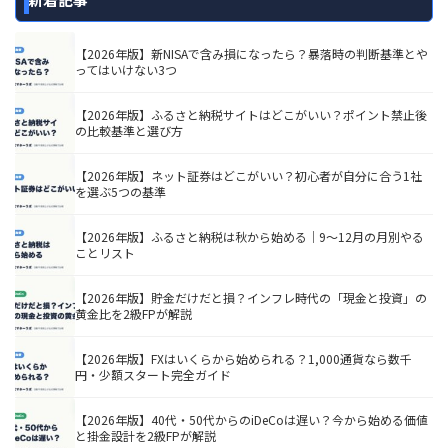
【2026年版】新NISAで含み損になったら？暴落時の判断基準とや
ってはいけない3つ
【2026年版】ふるさと納税サイトはどこがいい？ポイント禁止後
の比較基準と選び方
【2026年版】ネット証券はどこがいい？初心者が自分に合う1社
を選ぶ5つの基準
【2026年版】ふるさと納税は秋から始める｜9〜12月の月別やる
ことリスト
【2026年版】貯金だけだと損？インフレ時代の「現金と投資」の
黄金比を2級FPが解説
【2026年版】FXはいくらから始められる？1,000通貨なら数千
円・少額スタート完全ガイド
【2026年版】40代・50代からのiDeCoは遅い？今から始める価値
と掛金設計を2級FPが解説